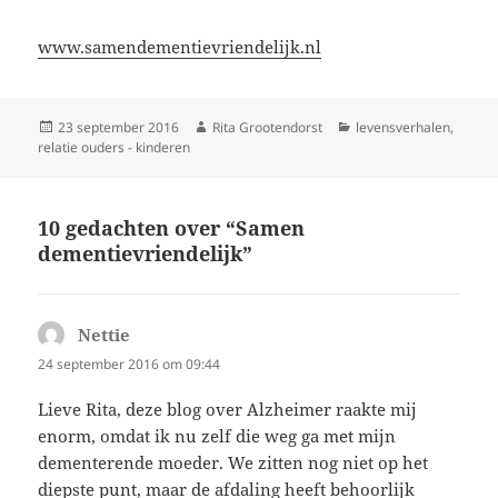
www.samendementievriendelijk.nl
Geplaatst
Auteur
Categorieën
23 september 2016
Rita Grootendorst
levensverhalen
,
op
relatie ouders - kinderen
10 gedachten over “Samen
dementievriendelijk”
Nettie
schreef:
24 september 2016 om 09:44
Lieve Rita, deze blog over Alzheimer raakte mij
enorm, omdat ik nu zelf die weg ga met mijn
dementerende moeder. We zitten nog niet op het
diepste punt, maar de afdaling heeft behoorlijk