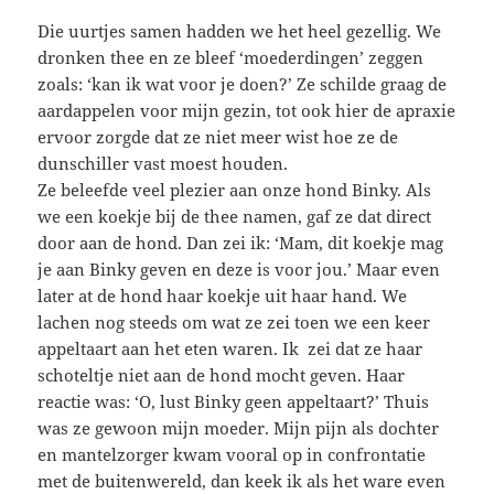
Die uurtjes samen hadden we het heel gezellig. We
dronken thee en ze bleef ‘moederdingen’ zeggen
zoals: ‘kan ik wat voor je doen?’ Ze schilde graag de
aardappelen voor mijn gezin, tot ook hier de apraxie
ervoor zorgde dat ze niet meer wist hoe ze de
dunschiller vast moest houden.
Ze beleefde veel plezier aan onze hond Binky. Als
we een koekje bij de thee namen, gaf ze dat direct
door aan de hond. Dan zei ik: ‘Mam, dit koekje mag
je aan Binky geven en deze is voor jou.’ Maar even
later at de hond haar koekje uit haar hand. We
lachen nog steeds om wat ze zei toen we een keer
appeltaart aan het eten waren. Ik zei dat ze haar
schoteltje niet aan de hond mocht geven. Haar
reactie was: ‘O, lust Binky geen appeltaart?’ Thuis
was ze gewoon mijn moeder. Mijn pijn als dochter
en mantelzorger kwam vooral op in confrontatie
met de buitenwereld, dan keek ik als het ware even