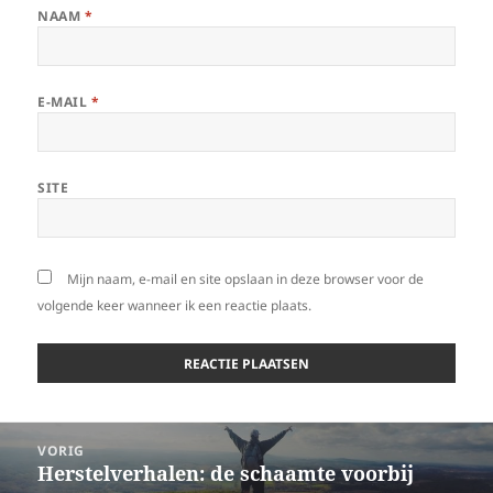
NAAM
*
E-MAIL
*
SITE
Mijn naam, e-mail en site opslaan in deze browser voor de
volgende keer wanneer ik een reactie plaats.
Bericht
VORIG
navigatie
Herstelverhalen: de schaamte voorbij
Vorig