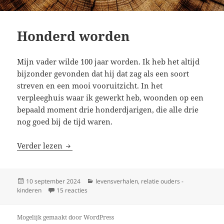
Honderd worden
Mijn vader wilde 100 jaar worden. Ik heb het altijd
bijzonder gevonden dat hij dat zag als een soort
streven en een mooi vooruitzicht. In het
verpleeghuis waar ik gewerkt heb, woonden op een
bepaald moment drie honderdjarigen, die alle drie
nog goed bij de tijd waren.
Honderd worden
Verder lezen
Geplaatst
Categorieën
10 september 2024
levensverhalen
,
relatie ouders -
op
op Honderd worden
kinderen
15 reacties
Mogelijk gemaakt door WordPress