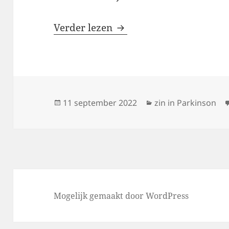
Even voorstellen, doorst
Verder lezen
Geplaatst
Categorieën
11 september 2022
zin in Parkinson
op
Mogelijk gemaakt door WordPress