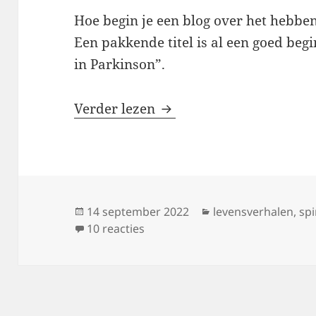
Hoe begin je een blog over het hebbe
Een pakkende titel is al een goed begi
in Parkinson”.
Zin in Parkinson
Verder lezen
Geplaatst
Categorieën
14 september 2022
levensverhalen
,
spi
op
op Zin in Parkinson
10 reacties