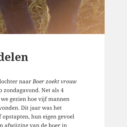
delen
dochter naar
Boer zoekt vrouw
p zondagavond. Net als 4
 we gezien hoe vijf mannen
 vonden.
Dit jaar was het
f opstapten, hun eigen gevoel
n afwijzing van de boer in