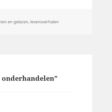
tegorieën
zien en gelezen
,
levensverhalen
m onderhandelen”