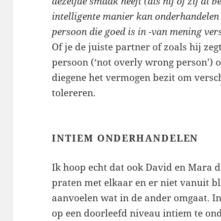
dezelfde smaak heeft (als hij of zij al 
intelligente manier kan onderhandelen 
persoon die goed is in -van mening vers
Of je de juiste partner of zoals hij ze
persoon (‘not overly wrong person’) o
diegene het vermogen bezit om verschi
tolereren.
INTIEM ONDERHANDELEN
Ik hoop echt dat ook David en Mara 
praten met elkaar en er niet vanuit b
aanvoelen wat in de ander omgaat. In r
op een doorleefd niveau intiem te o