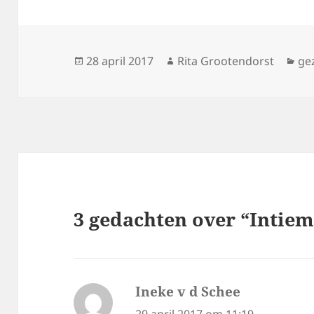
Geplaatst
Auteur
Ca
28 april 2017
Rita Grootendorst
ge
op
3 gedachten over “Intie
Ineke v d Schee
schreef: